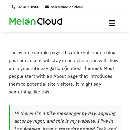
Skip
02-483-0900
sales@melon.cloud
to
content
Toggle
Naviga
IaaS
This is an example page. It’s different from a blog
PaaS
post because it will stay in one place and will show
up in your site navigation (in most themes). Most
Service
people start with an About page that introduces
them to potential site visitors. It might say
Solution
something like this:
About us
Hi there! I’m a bike messenger by day, aspiring
login
actor by night, and this is my website. I live in
Los Angeles, have a great dog named Jack, and