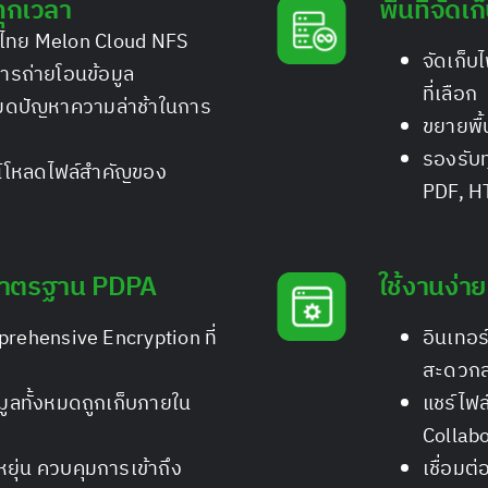
 ทุกเวลา
พื้นที่จัด
เทศไทย Melon Cloud NFS
จัดเก็บ
รถ่ายโอนข้อมูล
ที่เลือก
 หมดปัญหาความล่าช้าในการ
ขยายพื้
รองรับท
์โหลดไฟล์สำคัญของ
PDF, H
มาตรฐาน PDPA
ใช้งานง่า
rehensive Encryption ที่
อินเทอร
สะดวกส
ูลทั้งหมดถูกเก็บภายใน
แชร์ไฟล
บ
Collabo
หยุ่น ควบคุมการเข้าถึง
เชื่อมต