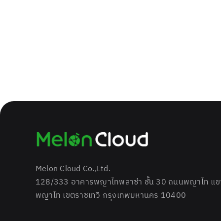
Melon Cloud Co.,Ltd.
128/333 อาคารพญาไทพลาซ่า ชั้น 30 ถนนพญาไท แขว
พญาไท เขตราชเทวี กรุงเทพมหานคร 10400