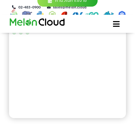
คำนวณค่าใช้จ่าย
Skip
02-483-0900
sales@melon.cloud
to
content
Toggle
Naviga
IaaS
PaaS
Service
Solution
About us
login